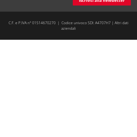
Iscriviti alla newsletter
C.F. e P.IVA n° 01514670270 | Codice univoco SDI: A4707H7 |
Altri dati
aziendali