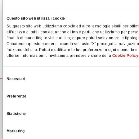
Questo sito web utilizza i cookie
Su questo sito web utilizziamo cookie ed altre tecnologie simili per ottim
all’utilizzo di tutti i cookie, anche di terze parti, che utilizziamo per pers
finalità di marketing le visite al sito; oppure potrai selezionare le tipolo
Chiudendo questo banner cliccando sul tasto “X” prosegui la navigazione 
fruizione del sito. Potrai modificare le tue preferenze in ogni momento m
ulteriori informazioni ti invitiamo a prendere visione della
Cookie Policy
Selezione
Necessari
del
Guarda il video sulla storia
consenso
dell'azienda
Preferenze
realizzato in occasione
del 90° anniversario
Statistiche
oppure
Marketing
Collegati al nostro canale YouTube