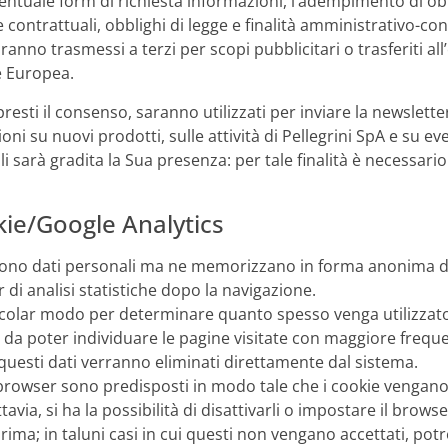
ntuale form di richiesta informazioni, l’adempimento di obb
 contrattuali, obblighi di legge e finalità amministrativo-cont
ranno trasmessi a terzi per scopi pubblicitari o trasferiti all
e Europea.
 presti il consenso, saranno utilizzati per inviare la newslet
i su nuovi prodotti, sulle attività di Pellegrini SpA e su even
ali sarà gradita la Sua presenza: per tale finalità è necessar
okie/Google Analytics
cono dati personali ma ne memorizzano in forma anonima di
r di analisi statistiche dopo la navigazione.
ticolar modo per determinare quanto spesso venga utilizzato il
 da poter individuare le pagine visitate con maggiore freque
 questi dati verranno eliminati direttamente dal sistema.
browser sono predisposti in modo tale che i cookie vengano
via, si ha la possibilità di disattivarli o impostare il brows
 prima; in taluni casi in cui questi non vengano accettati, po