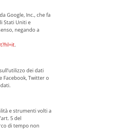
da Google, Inc., che fa
 Stati Uniti e
nsenso, negando a
t?hl=it
.
ll’utilizzo dei dati
me Facebook, Twitter o
dati.
ità e strumenti volti a
art. 5 del
arco di tempo non