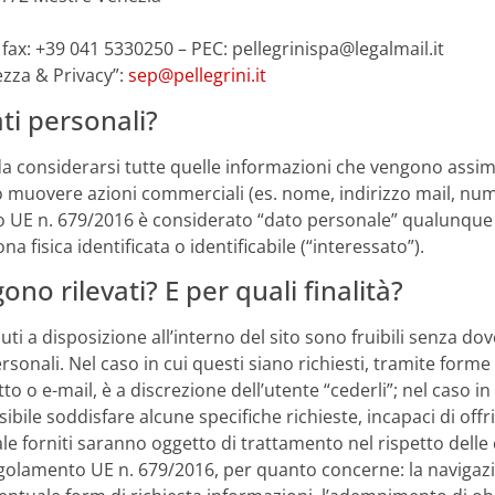
 fax: +39 041 5330250 – PEC: pellegrinispa@legalmail.it
rezza & Privacy”:
sep@pellegrini.it
ti personali?
da considerarsi tutte quelle informazioni che vengono assimi
o muovere azioni commerciali (es. nome, indirizzo mail, nume
o UE n. 679/2016 è considerato “dato personale” qualunque
 fisica identificata o identificabile (“interessato”).
ono rilevati? E per quali finalità?
ti a disposizione all’interno del sito sono fruibili senza d
personali. Nel caso in cui questi siano richiesti, tramite for
o o e-mail, è a discrezione dell’utente “cederli”; nel caso i
bile soddisfare alcune specifiche richieste, incapaci di offrire 
e forniti saranno oggetto di trattamento nel rispetto delle co
Regolamento UE n. 679/2016, per quanto concerne: la navigazi