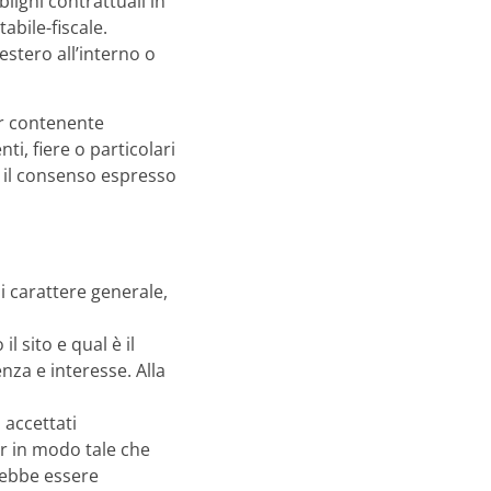
lighi contrattuali in
abile-fiscale.
’estero all’interno o
ter contenente
ti, fiere o particolari
io il consenso espresso
 carattere generale,
 sito e qual è il
nza e interesse. Alla
 accettati
er in modo tale che
trebbe essere