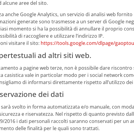
d alcune aree del sito.
za anche Google Analytics, un servizio di analisi web fornito 
rmazioni generate sono trasmesse a un server di Google negli
iasi momento si ha la possibilità di annullare il proprio co
ibilità di raccogliere e utilizzare l’indirizzo IP.
ni visitare il sito:
https://tools.google.com/dlpage/gaoptou
ertestuali ad altri siti web.
zzamento a pagine web terze, non è possibile dare riscontro su
ica casistica vale in particolar modo per i social network co
nsigliamo di informarsi direttamente rispetto all’utilizzo dei 
servazione dei dati
i sarà svolto in forma automatizzata e/o manuale, con modal
icurezza e riservatezza. Nel rispetto di quanto previsto dall’
/2016 i dati personali raccolti saranno conservati per un 
ento delle finalità per le quali sono trattati.