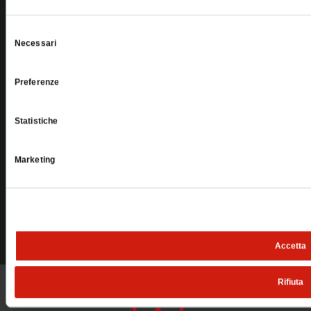
Messaggio
Selezione
Necessari
del
consenso
Preferenze
Cliccando sul pulsante Invia dichiaro di aver letto e compreso la nostra
informativa sul trattamento dei dati.
Statistiche
Esprimo il consenso a ricevere comunicazioni
marketing e commerciali da parte di Pellegrini Spa.
Marketing
Accetta
Rifiuta