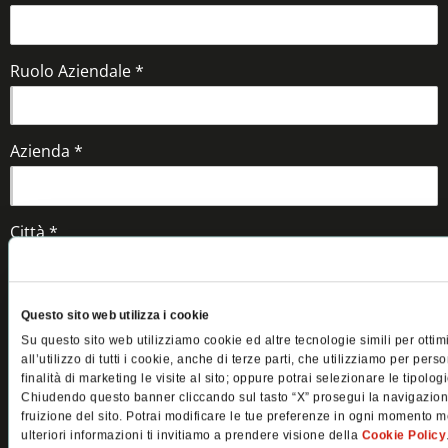
Ruolo Aziendale *
Azienda *
Città *
Come conosce Pellegrini? *
Questo sito web utilizza i cookie
Su questo sito web utilizziamo cookie ed altre tecnologie simili per ottim
all’utilizzo di tutti i cookie, anche di terze parti, che utilizziamo per pers
finalità di marketing le visite al sito; oppure potrai selezionare le tipolo
Interessato a: *
Chiudendo questo banner cliccando sul tasto “X” prosegui la navigazione 
fruizione del sito. Potrai modificare le tue preferenze in ogni momento m
ulteriori informazioni ti invitiamo a prendere visione della
Cookie Policy