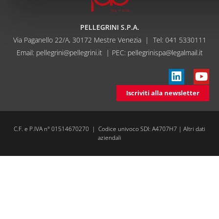
PELLEGRINI S.P.A.
Via Paganello 22/A, 30172 Mestre Venezia | Tel:
041 5330111
Email:
pellegrini@pellegrini.it
| PEC: pellegrinispa@legalmail.it
Iscriviti alla newsletter
C.F. e P.IVA n° 01514670270 | Codice univoco SDI: A4707H7 |
Altri dati
aziendali