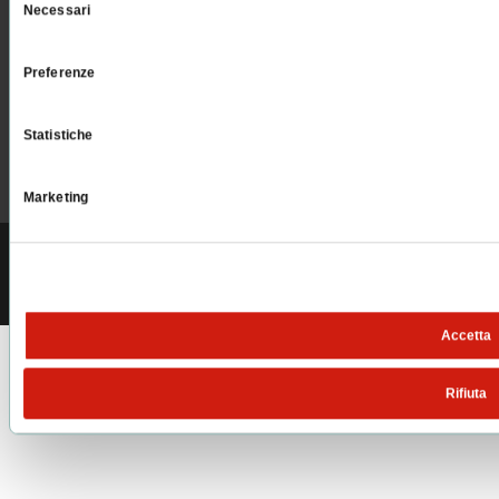
Necessari
del
PELLEGRINI S.P.A.
consenso
Via Paganello 22/A, 30172 Mestre Venezia | Tel:
041 5330111
Preferenze
Email:
pellegrini@pellegrini.it
| PEC: pellegrinispa@legalmail.it
Statistiche
Iscriviti alla newsletter
Marketing
C.F. e P.IVA n° 01514670270 | Codice univoco SDI: A4707H7 |
Altri dati
aziendali
Accetta
Rifiuta