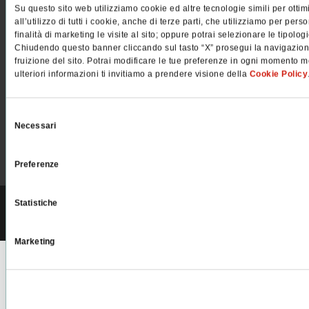
Su questo sito web utilizziamo cookie ed altre tecnologie simili per ottim
all’utilizzo di tutti i cookie, anche di terze parti, che utilizziamo per pers
finalità di marketing le visite al sito; oppure potrai selezionare le tipolo
Chiudendo questo banner cliccando sul tasto “X” prosegui la navigazione 
fruizione del sito. Potrai modificare le tue preferenze in ogni momento m
PELLEGRINI S.P.A.
ulteriori informazioni ti invitiamo a prendere visione della
Cookie Policy
Via Paganello 22/A, 30172 Mestre Venezia | Tel:
041 5330111
Email:
pellegrini@pellegrini.it
| PEC: pellegrinispa@legalmail.it
Selezione
Necessari
del
consenso
Iscriviti alla newsletter
Preferenze
Statistiche
C.F. e P.IVA n° 01514670270 | Codice univoco SDI: A4707H7 |
Altri dati
aziendali
Marketing