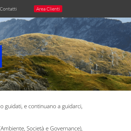
Contatti
Area Clienti
I
no guidati, e continuano a guidarci,
SG (Ambiente, Società e Governance),