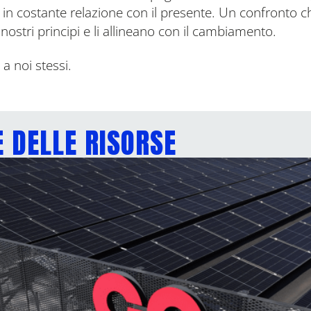
in costante relazione con il presente. Un confronto ch
ostri principi e li allineano con il cambiamento.
 a noi stessi.
 DELLE RISORSE