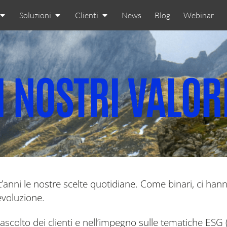
Soluzioni
Clienti
News
Blog
Webinar
I NOSTRI VALOR
nt’anni le nostre scelte quotidiane. Come binari, ci han
evoluzione.
ell’ascolto dei clienti e nell’impegno sulle tematiche E