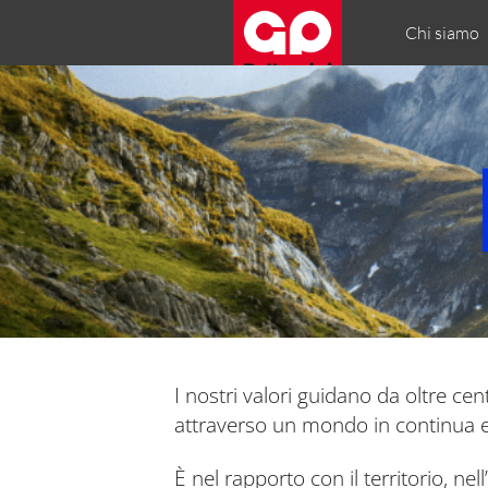
Chi siamo
I nostri valori guidano da oltre ce
attraverso un mondo in continua 
È nel rapporto con il territorio, n