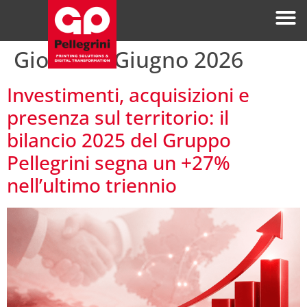
Giorno:
9 Giugno 2026
Investimenti, acquisizioni e
presenza sul territorio: il
bilancio 2025 del Gruppo
Pellegrini segna un +27%
nell’ultimo triennio