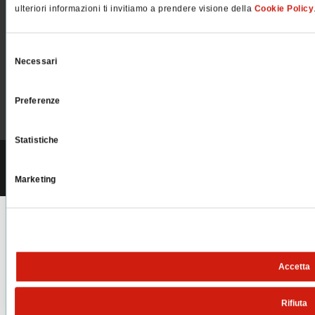
ulteriori informazioni ti invitiamo a prendere visione della
Cookie Policy
PELLEGRINI S.P.A.
Via Paganello 22/A, 30172 Mestre Venezia | Tel:
041 5330111
Selezione
Email:
pellegrini@pellegrini.it
| PEC: pellegrinispa@legalmail.it
Necessari
del
consenso
Preferenze
Iscriviti alla newsletter
Statistiche
C.F. e P.IVA n° 01514670270 | Codice univoco SDI: A4707H7 |
Altri dati
aziendali
Marketing
Accetta
Rifiuta