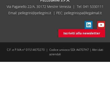
PELLEGRINI S.P.A.
Via Paganello 22/A, 30172 Mestre Venezia | Tel:
041 5330111
Email:
pellegrini@pellegrini.it
| PEC: pellegrinispa@legalmail.it
Iscriviti alla newsletter
C.F. e P.IVA n° 01514670270 | Codice univoco SDI: A4707H7 |
Altri dati
aziendali