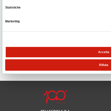
Statistiche
Marketing
Condividi su:
Accetta
PRECEDENTE
SUCCESSIVO
Un nuovo progetto di restauro unisce Pellegrini e Villotti: la Fontana dei Leoni di Trento si rinnova
Investimenti, acquisizioni e presenza sul territorio: il bilancio 2025 del Gruppo Pellegrini segna un +27% nell’ultimo triennio
Rifiuta