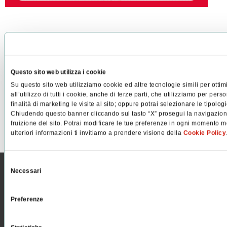
Questo sito web utilizza i cookie
Condividi su:
Su questo sito web utilizziamo cookie ed altre tecnologie simili per ottim
all’utilizzo di tutti i cookie, anche di terze parti, che utilizziamo per pers
PRECEDENTE
SUCCESSIVO
finalità di marketing le visite al sito; oppure potrai selezionare le tipolo
Un premio per il video aziendale Pellegrini “Una storia di carta”
Pubblicato il “film” degli eventi del Centenario
Chiudendo questo banner cliccando sul tasto “X” prosegui la navigazione 
fruizione del sito. Potrai modificare le tue preferenze in ogni momento m
ulteriori informazioni ti invitiamo a prendere visione della
Cookie Policy
Selezione
Necessari
del
consenso
Preferenze
PELLEGRINI S.P.A.