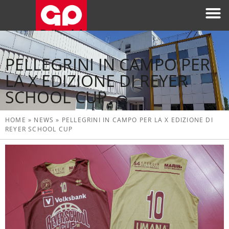
PELLEGRINI IN CAMPO PER
LA X EDIZIONE DI REYER
SCHOOL CUP
HOME
»
NEWS
»
PELLEGRINI IN CAMPO PER LA X EDIZIONE DI
REYER SCHOOL CUP