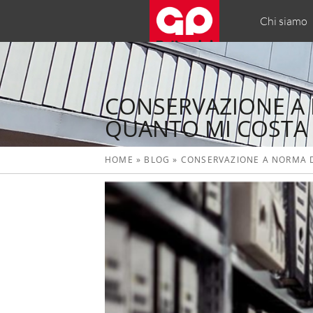
Chi siamo
CONSERVAZIONE A 
QUANTO MI COSTA
HOME
»
BLOG
»
CONSERVAZIONE A NORMA D