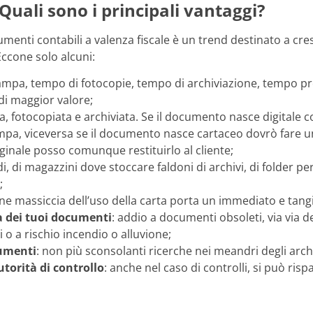
Quali sono i principali vantaggi?
menti contabili a valenza fiscale è un trend destinato a cr
Eccone solo alcuni:
ampa, tempo di fotocopie, tempo di archiviazione, tempo pr
di maggior valore;
a, fotocopiata e archiviata. Se il documento nasce digitale 
, viceversa se il documento nasce cartaceo dovrò fare una
iginale posso comunque restituirlo al cliente;
i, di magazzini dove stoccare faldoni di archivi, di folder per
;
one massiccia dell’uso della carta porta un immediato e tangi
a dei tuoi documenti
: addio a documenti obsoleti, via via det
 o a rischio incendio o alluvione;
cumenti
: non più sconsolanti ricerche nei meandri degli archi
utorità di controllo
: anche nel caso di controlli, si può r