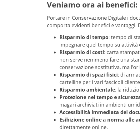
Veniamo ora ai benefici: 
Portare in Conservazione Digitale i docu
comporta evidenti benefici e vantaggi. 
Risparmio di tempo
: tempo di st
impegnare quel tempo su attività 
Risparmio di costi
: carta stampat
non serve nemmeno fare una stampa
conservazione sostitutiva, ma l’or
Risparmio di spazi fisici
: di armad
cartelline per i vari fascicoli cliente
Risparmio ambientale
: la riduzi
Protezione nel tempo e sicurezz
magari archiviati in ambienti umidi
Accessibilità immediata dei do
Esibizione online a norma alle a
direttamente online.