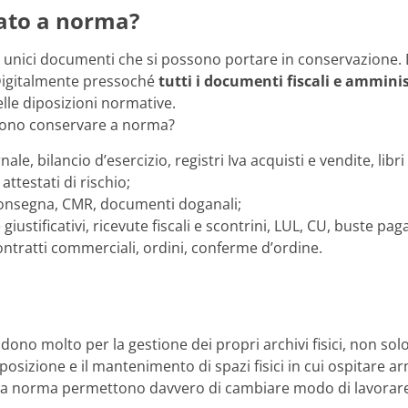
ato a norma?
 unici documenti che si possono portare in conservazione. D
Digitalmente pressoché
tutti i documenti fiscali e amminis
delle diposizioni normative.
sono conservare a norma?
rnale, bilancio d’esercizio, registri Iva acquisti e vendite, libr
, attestati di rischio;
 consegna, CMR, documenti doganali;
 giustificativi, ricevute fiscali e scontrini, LUL, CU, buste p
contratti commerciali, ordini, conferme d’ordine.
dono molto per la gestione dei propri archivi fisici, non sol
posizione e il mantenimento di spazi fisici in cui ospitare a
iva a norma permettono davvero di cambiare modo di lavorar